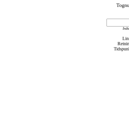
Tognu
Indta
Lin
Retni
Tidspun